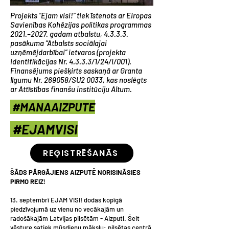
​​Projekts “Ejam visi!” tiek īstenots ar Eiropas
Savienības Kohēzijas politikas programmas
2021.–2027. gadam atbalstu, 4.3.3.3.
pasākuma “Atbalsts sociālajai
uzņēmējdarbībai” ietvaros (projekta
identifikācijas Nr. 4.3.3.3/1/24/I/001).
Finansējums piešķirts saskaņā ar Granta
līgumu Nr. 269058/SU2 0033, kas noslēgts
ar Attīstības finanšu institūciju Altum.
#MANAAIZPUTE
#EJAMVISI
REĢISTRĒŠANĀS
ŠĀDS PĀRGĀJIENS AIZPUTĒ NORISINĀSIES
PIRMO REIZ
!
13. septembrī EJAM VISI! dodas kopīgā
piedzīvojumā uz vienu no vecākajām un
radošākajām Latvijas pilsētām - Aizputi. Šeit
vēsture satiek mūsdienu mākslu: pilsētas centrā