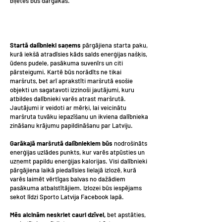
biļetes būs dārgākas.
Startā dalībnieki saņems
pārgājiena starta paku,
kurā iekšā atradīsies kāds salds enerģijas našķis,
ūdens pudele, pasākuma suvenīrs un citi
pārsteigumi. Kartē būs norādīts ne tikai
maršruts, bet arī aprakstīti maršrutā esošie
objekti un sagatavoti izzinoši jautājumi, kuru
atbildes dalībnieki varēs atrast maršrutā.
Jautājumi ir veidoti ar mērķi, lai veicinātu
maršruta tuvāku iepazīšanu un ikviena dalībnieka
zināšanu krājumu papildināšanu par Latviju.
Garākajā maršrutā dalībniekiem būs
nodrošināts
enerģijas uzlādes punkts, kur varēs atpūsties un
uzņemt papildu enerģijas kalorijas. Visi dalībnieki
pārgājiena laikā piedalīsies lielajā izlozē, kurā
varēs laimēt vērtīgas balvas no dažādiem
pasākuma atbalstītājiem. Izlozei būs iespējams
sekot līdzi Sporto Latvija Facebook lapā.
Mēs aicinām neskriet cauri dzīvei,
bet apstāties,