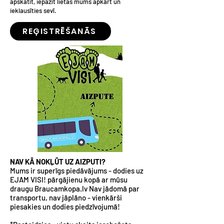
apskatīt, iepazīt lietas mums apkārt un
ieklausīties sevī.
REĢISTRĒŠANĀS
NAV KĀ NOKĻŪT UZ AIZPUTI?
Mums ir superīgs piedāvājums - dodies uz
EJAM VISI! pārgājienu kopā ar mūsu
draugu Braucamkopa.lv Nav jādomā par
transportu, nav jāplāno - vienkārši
piesakies un dodies piedzīvojumā!