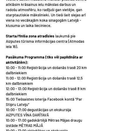
atklāsim krāsainus ielu mākslas darbus un
radošu atmosfēru, ko radījuši gan vietējie, gan
starptautiskie mākslinieki. Un tieši šeit slejas arī
viena no vecākajām koka sinagogām Latvijā -
klusuma un laika lieciniece.
Starta/finiša zona atradīsies
laukumā pie
Aizputes tūrisma informācijas centra (Atmodas
iela 16).
Pasākuma Programma (tiks vēl papildināta ar
aktivitātēm):
10:00 - 11:00 Reģistrācija un došanās trasē 20 km
dalībniekiem
11:00 - 12:00 Reģistrācija un došanās trasē 12,5
km dalībniekiem
12:00 - 13:00 Reģistrācija un došanās trasē 8 km
dalībniekiem
15:00 Tiešsaistes loterija Facebook kontā "Par
Stipru Latviju”
10:00 - 17:00 degustācijas un ekskursija
AIZPUTES VĪNA DARĪTAVĀ
10:00 - 17:00 gadskārtējā Mētras Mājas draugu
izstāde MĒTRAS MĀJĀ
10:00 - 17:00 aktivitātes un ekskursija