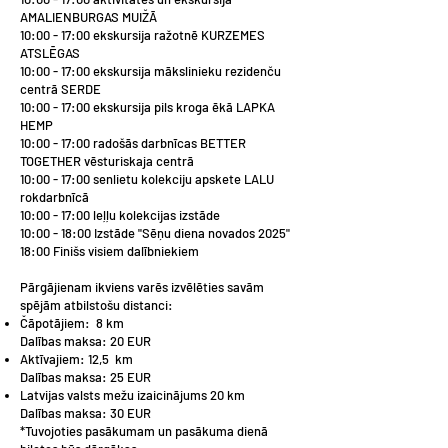
AMALIENBURGAS MUIŽĀ
10:00 - 17:00 ekskursija ražotnē KURZEMES
ATSLĒGAS
10:00 - 17:00 ekskursija mākslinieku rezidenču
centrā SERDE
10:00 - 17:00 ekskursija pils kroga ēkā LAPKA
HEMP
10:00 - 17:00 radošās darbnīcas BETTER
TOGETHER vēsturiskaja centrā
10:00 - 17:00 senlietu kolekciju apskete LALU
rokdarbnīcā
10:00 - 17:00 leļļu kolekcijas izstāde
10:00 - 18:00 Izstāde "Sēņu diena novados 2025"
18:00 Finišs visiem dalībniekiem
Pārgājienam ikviens varēs izvēlēties savām
spējām atbilstošu distanci:
Čāpotājiem: 8 km
Dalības maksa: 20 EUR
Aktīvajiem: 12,5 km
Dalības maksa: 25 EUR
Latvijas valsts mežu izaicinājums 20 km
Dalības maksa: 30 EUR
*Tuvojoties pasākumam un pasākuma dienā