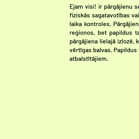
Ejam visi! ir pārgājienu s
fiziskās sagatavotības va
laika kontroles. Pārgājien
reģionos, bet papildus t
pārgājiena lielajā izlozē,
vērtīgas balvas. Papildu
atbalstītājiem.