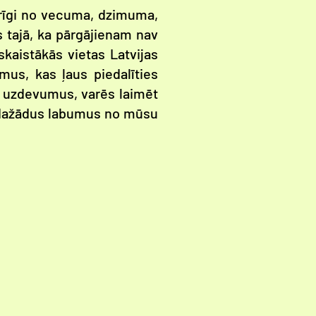
tkarīgi no vecuma, dzimuma,
s tajā, ka pārgājienam nav
 skaistākās vietas Latvijas
us, kas ļaus piedalīties
ena uzdevumus, varēs laimēt
n dažādus labumus no mūsu