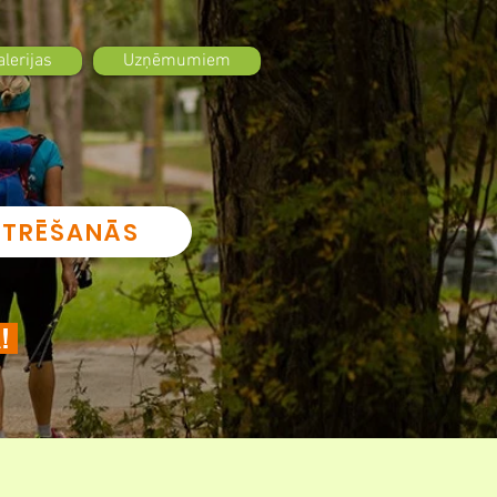
alerijas
Uzņēmumiem
STRĒŠANĀS
Ā!