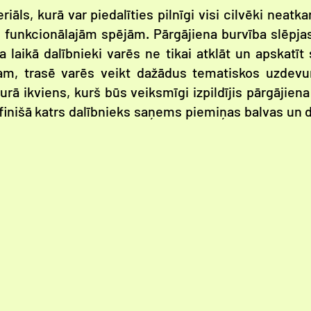
eriāls, kurā var piedalīties pilnīgi visi cilvēki nea
i funkcionālajām spējām. Pārgājiena burvība slēpja
a laikā dalībnieki varēs ne tikai atklāt un apskatīt
am, trasē varēs veikt dažādus tematiskos uzdevum
 kurā ikviens, kurš būs veiksmīgi izpildījis pārgāji
s finišā katrs dalībnieks saņems piemiņas balvas u