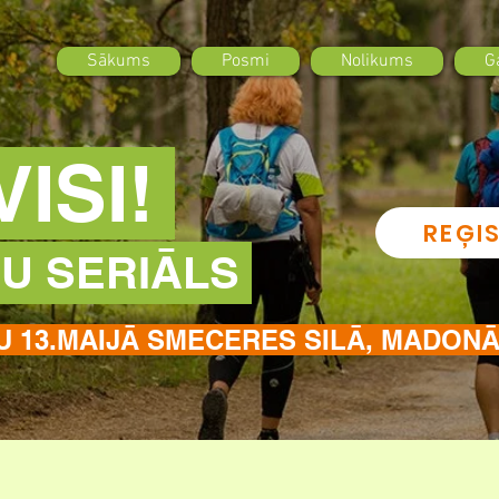
Sākums
Posmi
Nolikums
G
ISI!
REĢI
U SERIĀLS
U 13.MAIJĀ SMECERES SILĀ, MADON