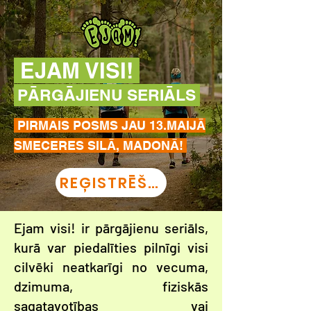
EJAM VISI!
PĀRGĀJIENU SERIĀLS
PIRMAIS POSMS JAU 13.MAIJĀ
SMECERES SILĀ, MADONĀ!
REĢISTRĒŠANĀS
Ejam visi! ir pārgājienu seriāls,
kurā var piedalīties pilnīgi visi
cilvēki neatkarīgi no vecuma,
dzimuma, fiziskās
sagatavotības vai