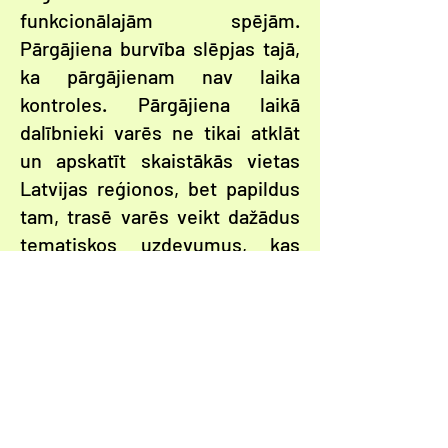
funkcionālajām spējām.
Pārgājiena burvība slēpjas tajā,
ka pārgājienam nav laika
kontroles. Pārgājiena laikā
dalībnieki varēs ne tikai atklāt
un apskatīt skaistākās vietas
Latvijas reģionos, bet papildus
tam, trasē varēs veikt dažādus
tematiskos uzdevumus, kas
ļaus piedalīties pārgājiena
lielajā izlozē, kurā ikviens, kurš
būs veiksmīgi izpildījis
pārgājiena uzdevumus, varēs
laimēt vērtīgas balvas. Papildus
finišā katrs dalībnieks saņems
piemiņas balvas un dažādus