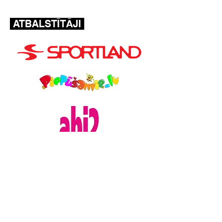
ATBALSTĪTĀJI