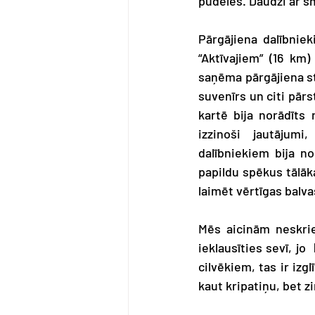
pudeles. Daudzi ar s
Pārgājiena dalībniek
“Aktīvajiem” (16 km)
saņēma pārgājiena st
suvenīrs un citi pārs
kartē bija norādīts 
izzinoši jautājumi
dalībniekiem bija n
papildu spēkus tālāka
laimēt vērtīgas balv
Mēs aicinām neskriet
ieklausīties sevī, jo  
cilvēkiem, tas ir izg
kaut kripatiņu, bet z