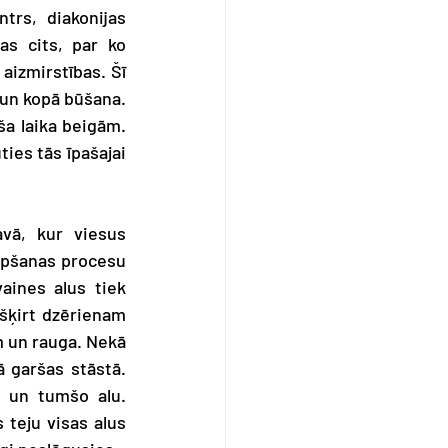
rs, diakonijas 
s cits, par ko 
izmirstības. Šī 
 un kopā būšana. 
a laika beigām. 
ties tās īpašajai 
vā, kur viesus 
tapšanas procesu 
ines alus tiek 
ešķirt dzērienam 
 un rauga. Nekā 
 garšas stāstā. 
” un tumšo alu. 
 teju visas alus 