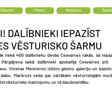
Sākums
Posmi
Nolikums
Galeri
I! DALĪBNIEKI IEPAZĪST
ES VĒSTURISKO ŠARMU
rāk nekā 400 dalībnieku devās Cesvaines takās, lai iepazī
 Pārgājiena laikā dalībnieki apskatīja Cesvaines pili
avu, Vinetas Meisteres izšūto gleznu galeriju un baznīcu,
 dabu. Maršruts veda gar vairākām vēsturiskajām muiža
ltūrvēsturisko mantojumu un tā daudzveidību.