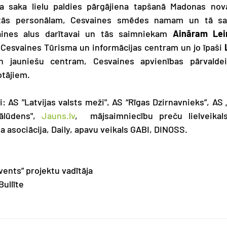
saka lielu paldies pārgājiena tapšanā Madonas novad
n tās personālam, Cesvaines smēdes namam un tā sa
aines alus darītavai un tās saimniekam 
Aināram Lei
 Cesvaines Tūrisma un informācijas centram un jo īpaši 
 jauniešu centram, Cesvaines apvienības pārvaldei
otājiem.
: AS "Latvijas valsts meži", AS “Rīgas Dzirnavnieks”, AS
ālūdens", 
Jauns.lv
,  mājsaimniecību preču lielveikal
a asociācija, Daily, apavu veikals GABI, DINOSS.
vents” projektu vadītāja
ullīte