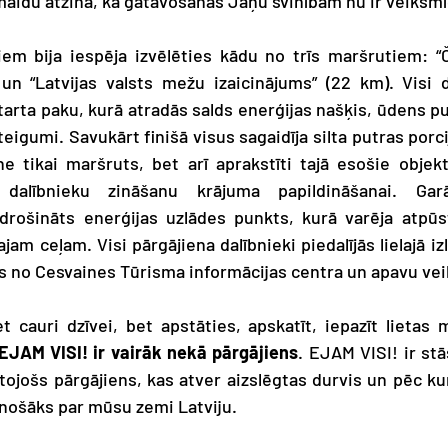
maidu atzina, ka gatavošanās Jāņu svinībām nu ir veiksmī
iem bija iespēja izvēlēties kādu no trīs maršrutiem: “Čā
 un “Latvijas valsts mežu izaicinājums” (22 km). 
Visi d
arta paku, kurā atradās salds enerģijas našķis, ūdens p
teigumi. Savukārt finišā visus sagaidīja silta putras porci
ne tikai maršruts, bet arī aprakstīti tajā esošie objekt
, dalībnieku zināšanu krājuma papildināšanai. Garā
odrošināts enerģijas uzlādes punkts, kurā varēja atpūs
jam ceļam. Visi pārgājiena dalībnieki piedalījās lielajā izl
as no Cesvaines Tūrisma informācijas centra un apavu vei
 cauri dzīvei, bet apstāties, apskatīt, iepazīt lietas
EJAM VISI! ir vairāk nekā pārgājiens
. EJAM VISI! ir stā
lītojošs pārgājiens, kas atver aizslēgtas durvis un pēc kur
inošāks par mūsu zemi Latviju.