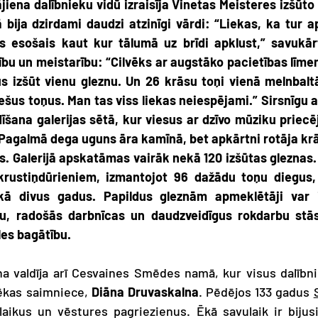
iena dalībnieku vidū izraisīja Vinetas Meisteres izšūto g
bija dzirdami daudzi atzinīgi vārdi: “Liekas, ka tur ap
s esošais kaut kur tālumā uz brīdi apklust,” savukārt 
bu un meistarību: “Cilvēks ar augstāko pacietības līmeni,
s izšūt vienu gleznu. Un 26 krāsu toņi vienā melnbaltā
ešus toņus. Man tas viss liekas neiespējami.” Sirsnīgu a
dīšana galerijas sētā, kur viesus ar dzīvo mūziku priecē
. Pagalmā dega uguns āra kamīnā, bet apkārtni rotāja krā
. Galerijā apskatāmas vairāk nekā 120 izšūtas gleznas. 
krustiņdūrieniem, izmantojot 96 dažādu toņu diegus,
ekā divus gadus. Papildus gleznām apmeklētāji var i
ju, radošās darbnīcas un daudzveidīgus rokdarbu stāst
es bagātību.
na valdīja arī Cesvaines Smēdes namā, kur visus dalībn
ēkas saimniece, 
Diāna Druvaskalna
. Pēdējos 133 gadus 
laikus un vēstures pagriezienus. Ēkā savulaik ir bijusi