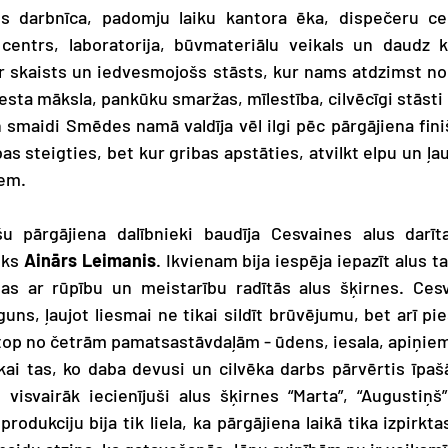
 darbnīca, padomju laiku kantora ēka, dispečeru cent
centrs, laboratorija, būvmateriālu veikals un daudz ka
r skaists un iedvesmojošs stāsts, kur nams atdzimst no a
enesta māksla, pankūku smaržas, mīlestība, cilvēcīgi stāsti
 smaidi Smēdes namā valdīja vēl ilgi pēc pārgājiena finiš
bas steigties, bet kur gribas apstāties, atvilkt elpu un ļau
iem.
u pārgājiena dalībnieki baudīja Cesvaines alus darīta
eks 
Ainārs Leimanis
. Ikvienam bija iespēja iepazīt alus 
as ar rūpību un meistarību radītās alus šķirnes. Cesva
ns, ļaujot liesmai ne tikai sildīt brūvējumu, bet arī pi
 top no četrām pamatsastāvdaļām - ūdens, iesala, apiņiem
ikai tas, ko daba devusi un cilvēka darbs pārvērtis īpašā
a visvairāk iecienījuši alus šķirnes “Marta”, “Augustiņš
rodukciju bija tik liela, ka pārgājiena laikā tika izpirktas