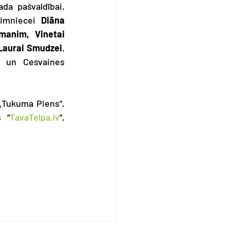
a pašvaldībai, 
imniecei 
Diāna 
manim, Vinetai 
Laurai Smudzei
, 
 un Cesvaines 
 „Tukuma Piens”, 
s “
TavaTelpa.lv
”, 