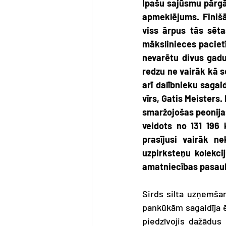
Īpašu sajūsmu pārgāj
apmeklējums. Finišā 
viss ārpus tās sēta
mākslinieces pacietī
nevarētu divus gadu
redzu ne vairāk kā s
arī dalībnieku sagai
vīrs, Gatis Meisters
smaržojošas peonijas
veidots no 131 196 
prasījusi vairāk n
uzpirksteņu kolekci
amatniecības pasaul
Sirds silta uzņemša
pankūkām sagaidīja 
piedzīvojis dažādus 