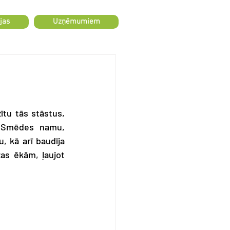
jas
Uzņēmumiem
tu tās stāstus, 
, Smēdes namu, 
 kā arī baudīja 
s ēkām, ļaujot 