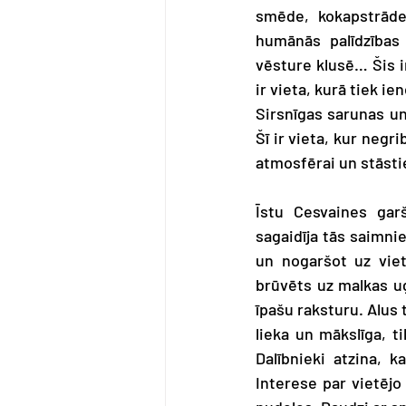
smēde, kokapstrādes
humānās palīdzības 
vēsture klusē… Šis i
ir vieta, kurā tiek i
Sirsnīgas sarunas un
Šī ir vieta, kur negri
atmosfērai un stāst
Īstu Cesvaines garš
sagaidīja tās saimni
un nogaršot uz viet
brūvēts uz malkas ugu
īpašu raksturu. Alus
lieka un mākslīga, t
Dalībnieki atzina, k
Interese par vietējo p