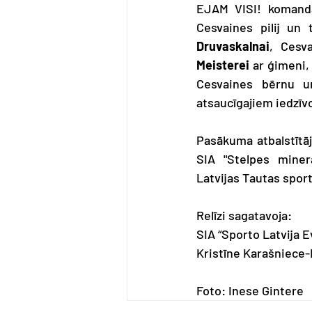
EJAM VISI! komanda 
Cesvaines pilij u
Druvaskalnai
, Cesv
Meisterei
 ar ģimeni,
Cesvaines bērnu un
atsaucīgajiem iedzīv
Pasākuma atbalstītāji
SIA "Stelpes miner
Latvijas Tautas sport
Relīzi sagatavoja:
SIA “Sporto Latvija E
Kristīne Karašniece-B
Foto: Inese Gintere