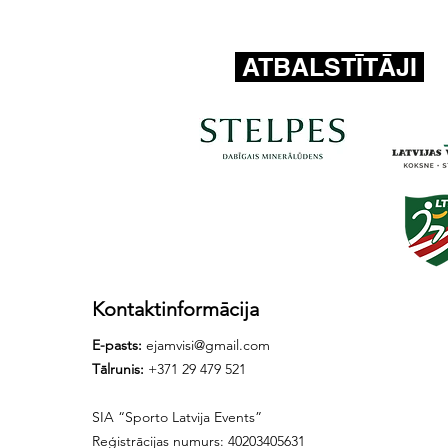
ATBALSTĪTĀJI
Kontaktinformācija
E-pasts:
ejamvisi@gmail.com
Tālrunis:
+371 29 479 521
SIA “Sporto Latvija Events”
Reģistrācijas numurs: 40203405631