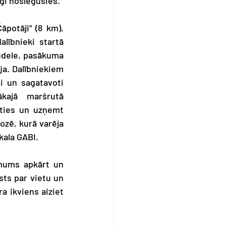
gi noslēgusies.
potāji” (8 km), 
alībnieki startā 
udele, pasākuma 
ja. Dalībniekiem 
i un sagatavoti 
kajā maršrutā 
ties un uzņemt 
ozē, kurā varēja 
kala GABI.
 mums apkārt un 
sts par vietu un 
a ikviens aiziet 