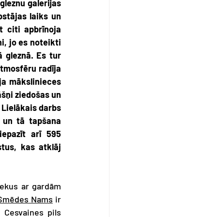
leznu galerijas 
stājas laiks un 
citi apbrīnoja 
 jo es noteikti 
 gleznā. Es tur 
tmosfēru radīja 
ja mākslinieces 
šņi ziedošas un 
Lielākais darbs 
 un tā tapšana 
epazīt arī 595 
us, kas atklāj 
iekus ar gardām 
Smēdes Nams
 ir 
 Cesvaines pils 