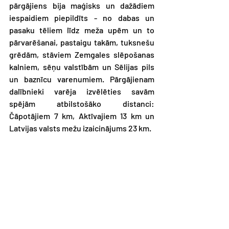
pārgājiens bija maģisks un dažādiem 
iespaidiem piepildīts - no dabas un 
pasaku tēliem līdz meža upēm un to 
pārvarēšanai, pastaigu takām, tuksnešu 
grēdām, stāviem Zemgales slēpošanas 
kalniem, sēņu valstībām un Sēlijas pils 
un baznīcu varenumiem. Pārgājienam 
dalībnieki varēja izvēlēties savām 
spējām atbilstošāko distanci: 
Čāpotājiem 7 km, Aktīvajiem 13 km un 
Latvijas valsts mežu izaicinājums 23 km.