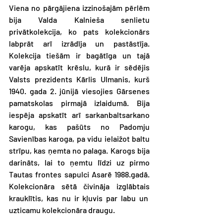
Viena no pārgājiena izzinošajām pērlēm 
bija Valda Kalnieša senlietu 
privātkolekcija, ko pats kolekcionārs 
labprāt arī izrādīja un pastāstīja. 
Kolekcija tiešām ir bagātīga un tajā 
varēja apskatīt krēslu, kurā ir sēdējis 
Valsts prezidents Kārlis Ulmanis, kurš 
1940. gada 2. jūnijā viesojies Gārsenes 
pamatskolas pirmajā izlaidumā. Bija 
iespēja apskatīt arī sarkanbaltsarkano 
karogu, kas pašūts no Padomju 
Savienības karoga, pa vidu ielaižot baltu 
strīpu, kas ņemta no palaga. Karogs bija 
darināts, lai to ņemtu līdzi uz pirmo 
Tautas frontes sapulci Asarē 1988.gadā. 
Kolekcionāra sētā čivināja izglābtais 
krauklītis, kas nu ir kļuvis par labu un  
uzticamu kolekcionāra draugu.