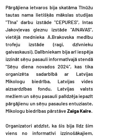
Pārgājiena ietvaros bija skatāma Tīnūžu 
tautas nama lietišķās mākslas studijas 
"Tīna" darbu izstāde "CEPURES", Intas 
Jakovļevas gleznu izstāde "AINAVAS", 
vietējā mednieka A.Brakovska medību 
trofeju izstāde (ragi, dzīvnieku 
galvaskausi). Dalībniekam bija arī iespēja 
izzināt sēņu pasauli informatīvajā stendā 
“Sēņu diena novados 2024”
, kas tika 
organizēta sadarbībā ar Latvijas 
Mikologu biedrība, Latvijas vides 
aizsardzības fondu, Latvijas valsts 
mežiem un sēņu pasauli palīdzēja iepazīt 
pārgājienu un sēņu pasaules entuziaste, 
Mikologu biedrības pārstāve 
Zaiga Kaire
.
Organizatori atdzīst, ka šis bija līdz šim 
viens no informatīvi izzinošākajiem, 