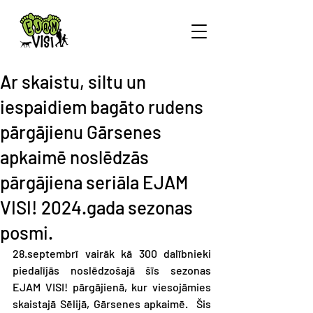
Ar skaistu, siltu un
iespaidiem bagāto rudens
pārgājienu Gārsenes
apkaimē noslēdzās
pārgājiena seriāla EJAM
VISI! 2024.gada sezonas
posmi.
28.septembrī vairāk kā 300 dalībnieki 
piedalījās noslēdzošajā šīs sezonas 
EJAM VISI! pārgājienā, kur viesojāmies 
skaistajā Sēlijā, Gārsenes apkaimē.  Šis 