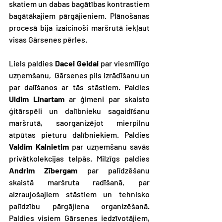
skatiem un dabas bagātības kontrastiem 
bagātākajiem pārgājieniem. Plānošanas 
procesā bija izaicinoši maršrutā iekļaut 
visas Gārsenes pērles.
Liels paldies 
Dacei Geidai
 par viesmīlīgo 
uzņemšanu,  Gārsenes pils izrādīšanu un 
par dalīšanos ar tās stāstiem. Paldies 
Uldim Linartam
 ar ģimeni par skaisto 
ģitārspēli un dalībnieku sagaidīšanu 
maršrutā, saorganizējot mierpilnu 
atpūtas pieturu dalībniekiem. Paldies 
Valdim Kalnietim
 par uzņemšanu savās 
privātkolekcijas telpās. Milzīgs paldies 
Andrim Zībergam
 par palīdzēšanu 
skaistā maršruta radīšanā, par 
aizraujošajiem stāstiem un tehnisko 
palīdzību pārgājiena organizēšanā. 
Paldies visiem Gārsenes iedzīvotājiem, 