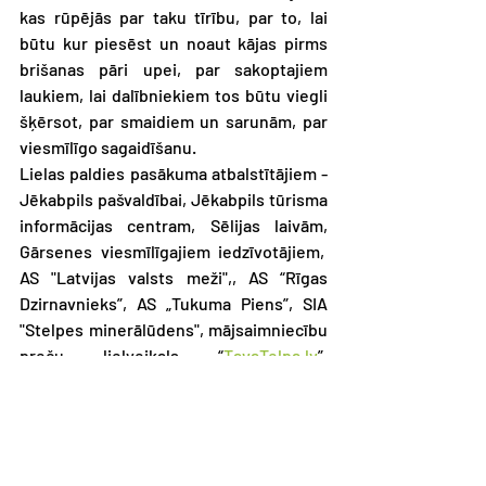
kas rūpējās par taku tīrību, par to, lai 
būtu kur piesēst un noaut kājas pirms 
brišanas pāri upei, par sakoptajiem 
laukiem, lai dalībniekiem tos būtu viegli 
šķērsot, par smaidiem un sarunām, par 
viesmīlīgo sagaidīšanu.
Lielas paldies pasākuma atbalstītājiem - 
Jēkabpils pašvaldībai, Jēkabpils tūrisma 
informācijas centram, Sēlijas laivām, 
Gārsenes viesmīlīgajiem iedzīvotājiem,  
AS "Latvijas valsts meži",, AS “Rīgas 
Dzirnavnieks”, AS „Tukuma Piens”, SIA 
"Stelpes minerālūdens", mājsaimniecību 
preču lielveikals “
TavaTelpa.lv
”, 
Hematogenas Vita + batoniņi, 
LV 
Koksnes ķīmijas institūt
am, Latvijas 
Mikologu biedrībai, Uzzini
 Seko līdz 
www.ejamvisi.lv
 un uz tikšanos 