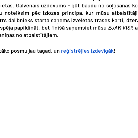
vietas. Galvenais uzdevums - gūt baudu no soļošanas ko
 noteiksim pēc izlozes principa, kur mūsu atbalstītāji
trs dalībnieks startā saņems izvēlētās trases karti, dzer
espēja papildināt, bet finišā saņemsiet mūsu 
EJAM VISI
! 
niņas no atbalstītājiem.
tāko posmu jau tagad, un 
reģistrējies izdevīgāk
! 