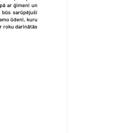
pā ar ģimeni un 
 būs sarūpējuši 
amo ūdeni, kuru 
ar roku darinātās 