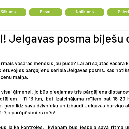
Sākums
Posmi
Nolikums
Galeri
I! Jelgavas posma biļešu
pirmais vasaras mēnesis jau pusē? Lai arī sajūtās vasara k
pietuvojies pārgājienu seriāla Jelgavas posms, kas notiks ja
rī cenu maiņa. 
isai ģimenei, jo būs pieejamas trīs pārgājiena distance
otājiem - 11-13 km, bet izaicinājuma mīļiem pat 18-20 k
o, ņem līdz savu dzīvnieku un izbaudi Jelgavas burvīgo 
 pārējo parūpēsimies mēs!
s laika kontroles, ikvienam būs iespēja savā ritmā un