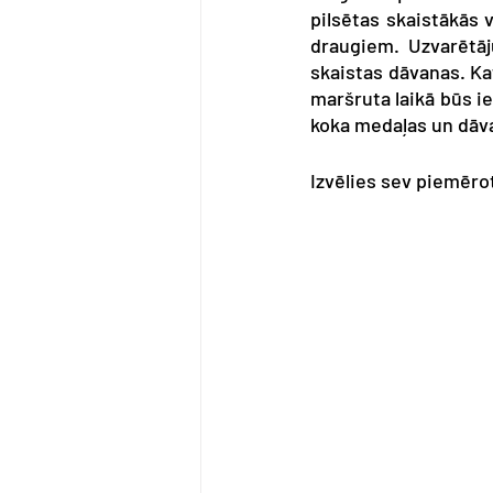
pilsētas skaistākās 
draugiem. Uzvarētāju
skaistas dāvanas. Ka
maršruta laikā būs i
koka medaļas un dāva
Izvēlies sev piemēro