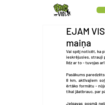
EJAM VIS
maiņa
Vai spēj noticēt, ka 
ieskrējusies, strauji 
līdz ar to - tuvojas a
Pasākums paredzēts v
8 km, aktīvajiem soļ
ērtāko formātu - nūj
tikai jāatbrauc, par
Jelgavas posmā nebū