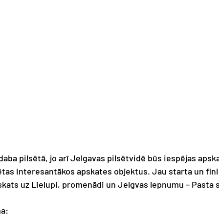
aba pilsētā, jo arī Jelgavas pilsētvidē būs iespējas apska
ētas interesantākos apskates objektus. Jau starta un fini
skats uz Lielupi, promenādi un Jelgvas lepnumu – Pasta s
a: