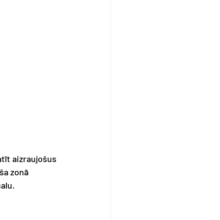
tīt aizraujošus 
ša zonā 
alu.