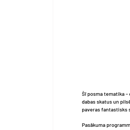
Šī posma tematika – d
dabas skatus un pils
paveras fantastisks 
Pasākuma programm