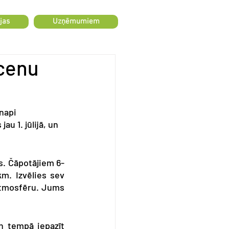
jas
Uzņēmumiem
 cenu
napi 
u 1. jūlijā, un 
s. Čāpotājiem 6-
m. Izvēlies sev 
atmosfēru. Jums 
 tempā iepazīt 