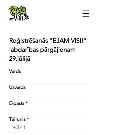
Reģistrēšanās "EJAM VISI!"
labdarības pārgājienam
29.jūlijā
Vārds
Uzvārds
E-pasts
Tālrunis