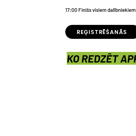
17:00 Finišs visiem dalībniekiem
REĢISTRĒŠANĀS
KO REDZĒT A