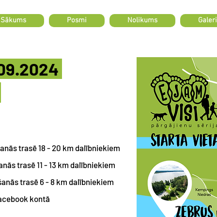
Sākums
Posmi
Nolikums
Galeri
.09.2024
"
šanās trasē 18 - 20 km dalībniekiem
anās trasē 11 - 13 km dalībniekiem
šanās trasē 6 - 8 km dalībniekiem
 Facebook kontā