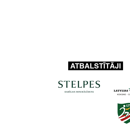
ATBALSTĪTĀJI