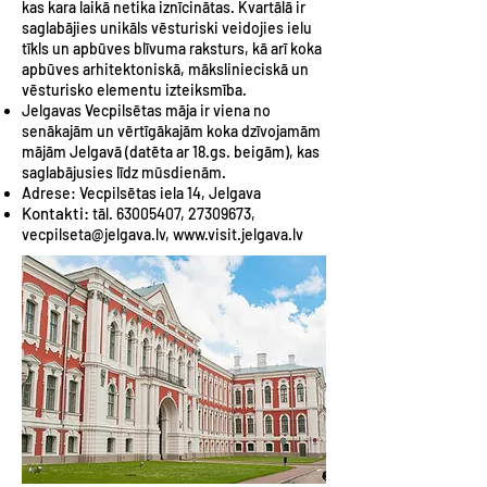
kas kara laikā netika iznīcinātas. Kvartālā ir
saglabājies unikāls vēsturiski veidojies ielu
tīkls un apbūves blīvuma raksturs, kā arī koka
apbūves arhitektoniskā, mākslinieciskā un
vēsturisko elementu izteiksmība.
Jelgavas Vecpilsētas māja ir viena no
senākajām un vērtīgākajām koka dzīvojamām
mājām Jelgavā (datēta ar 18.gs. beigām), kas
saglabājusies līdz mūsdienām.
Adrese:
Vecpilsētas iela 14, Jelgava
Kontakti:
tāl.
63005407
,
27309673
,
vecpilseta@jelgava.lv
,
www.visit.jelgava.lv