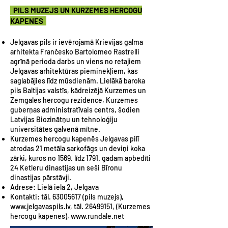
PILS MUZEJS UN KURZEMES HERCOGU
KAPENES
Jelgavas pils ir ievērojamā Krievijas galma
arhitekta Frančesko Bartolomeo Rastrelli
agrīnā perioda darbs un viens no retajiem
Jelgavas arhitektūras pieminekļiem, kas
saglabājies līdz mūsdienām. Lielākā baroka
pils Baltijas valstīs, kādreizējā Kurzemes un
Zemgales hercogu rezidence, Kurzemes
guberņas administratīvais centrs, šodien
Latvijas Biozinātņu un tehnoloģiju
universitātes galvenā mītne.
Kurzemes hercogu kapenēs Jelgavas pilī
atrodas 21 metāla sarkofāgs un deviņi koka
zārki, kuros no 1569. līdz 1791. gadam apbedīti
24 Ketleru dinastijas un seši Bīronu
dinastijas pārstāvji.
Adrese: Lielā iela 2, Jelgava
Kontakti: tāl.
63005617
(pils muzejs),
www.jelgavaspils.lv
, tāl.
26499151
, (Kurzemes
hercogu kapenes),
www.rundale.net