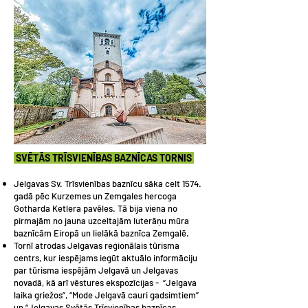
SVĒTĀS TRĪSVIENĪBAS BAZNĪCAS TORNIS
Jelgavas Sv. Trīsvienības baznīcu sāka celt 1574.
gadā pēc Kurzemes un Zemgales hercoga
Gotharda Ketlera pavēles. Tā bija viena no
pirmajām no jauna uzceltajām luterāņu mūra
baznīcām Eiropā un lielākā baznīca Zemgalē.
Tornī atrodas Jelgavas reģionālais tūrisma
centrs, kur iespējams iegūt aktuālo informāciju
par tūrisma iespējām Jelgavā un Jelgavas
novadā, kā arī vēstures ekspozīcijas - “Jelgava
laika griežos”, “Mode Jelgavā cauri gadsimtiem”
un “Jelgavas Svētās Trīsvienības baznīcas