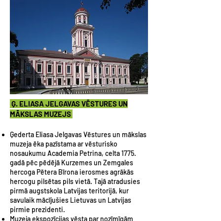
Ģ. ELIASA JELGAVAS VĒSTURES UN
MĀKSLAS MUZEJS
Ģederta Eliasa Jelgavas Vēstures un mākslas
muzeja ēka pazīstama ar vēsturisko
nosaukumu Academia Petrina, celta 1775.
gadā pēc pēdējā Kurzemes un Zemgales
hercoga Pētera Bīrona ierosmes agrākās
hercogu pilsētas pils vietā. Tajā atradusies
pirmā augstskola Latvijas teritorijā, kur
savulaik mācījušies Lietuvas un Latvijas
pirmie prezidenti.
Muzeja ekspozīcijas vēsta par nozīmīgām