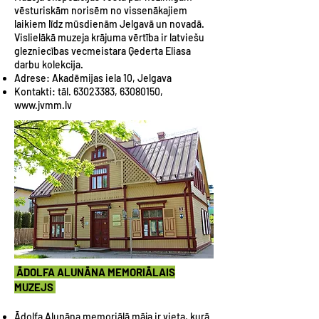
vēsturiskām norisēm no vissenākajiem
laikiem līdz mūsdienām Jelgavā un novadā.
Vislielākā muzeja krājuma vērtība ir latviešu
glezniecības vecmeistara Ģederta Eliasa
darbu kolekcija.
Adrese: Akadēmijas iela 10, Jelgava
Kontakti: tāl.
63023383
,
63080150
,
www.jvmm.lv
ĀDOLFA ALUNĀNA MEMORIĀLAIS
MUZEJS
Ādolfa Alunāna memoriālā māja ir vieta, kurā