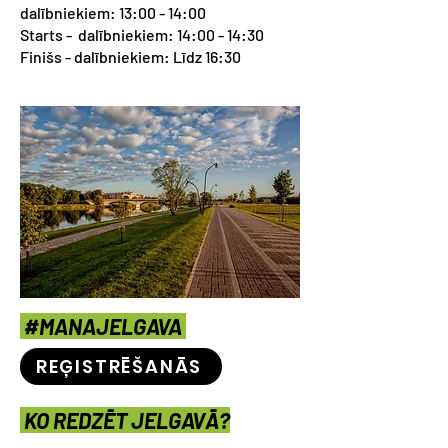
dalībniekiem: 13:00 - 14:00
Starts - dalībniekiem: 14:00 - 14:30
Finišs - dalībniekiem: Līdz 16:30
#MANAJELGAVA
REĢISTRĒŠANĀS
KO REDZĒT JELGAVĀ?