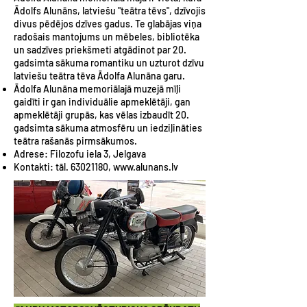
Ādolfs Alunāns, latviešu "teātra tēvs", dzīvojis
divus pēdējos dzīves gadus. Te glabājas viņa
radošais mantojums un mēbeles, bibliotēka
un sadzīves priekšmeti atgādinot par 20.
gadsimta sākuma romantiku un uzturot dzīvu
latviešu teātra tēva Ādolfa Alunāna garu.
Ādolfa Alunāna memoriālajā muzejā mīļi
gaidīti ir gan individuālie apmeklētāji, gan
apmeklētāji grupās, kas vēlas izbaudīt 20.
gadsimta sākuma atmosfēru un iedziļināties
teātra rašanās pirmsākumos.
Adrese: Filozofu iela 3, Jelgava
Kontakti: tāl.
63021180
,
www.alunans.lv