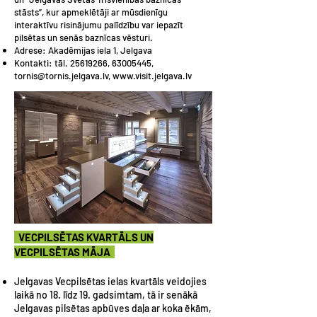
stāsts”, kur apmeklētāji ar mūsdienīgu
interaktīvu risinājumu palīdzību var iepazīt
pilsētas un senās baznīcas vēsturi.
Adrese: Akadēmijas iela 1, Jelgava
Kontakti: tāl.
25619266
,
63005445
,
tornis@tornis.jelgava.lv
,
www.visit.jelgava.lv
VECPILSĒTAS KVARTĀLS UN
VECPILSĒTAS MĀJA
Jelgavas Vecpilsētas ielas kvartāls veidojies
laikā no 18. līdz 19. gadsimtam, tā ir senākā
Jelgavas pilsētas apbūves daļa ar koka ēkām,