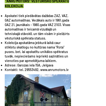
“ANRU MOTORS” VĒSTURISKO SPĒKRATU
KOLEKCIJA
Apskatei tiek piedāvātas dažādas ZAZ, VAZ,
GAZ automašīnas. Vecākais auto ir 1961.gada
GAZ 21, jaunākais - 1980.gada VAZ 2103. Visas
automašīnas ir teicamā vizuālajā un
tehniskajā stāvoklī, un tām visām ir piešķirts
vēsturiskā spēkrata statuss.
Kolekcija apskatāma jebkurā laikā caur
stiklotu skatlogu no kultūras nama "Rota"
puses, bet, lai apskatītu unikālos spēkratus
tuvāk, nepieciešams iepriekš sazināties un
vienoties par apmeklējuma laikiem.
Adrese: Garozas iela 15A, Jelgava
Kontakti: tel.
29553492
,
www.anrumotors.lv