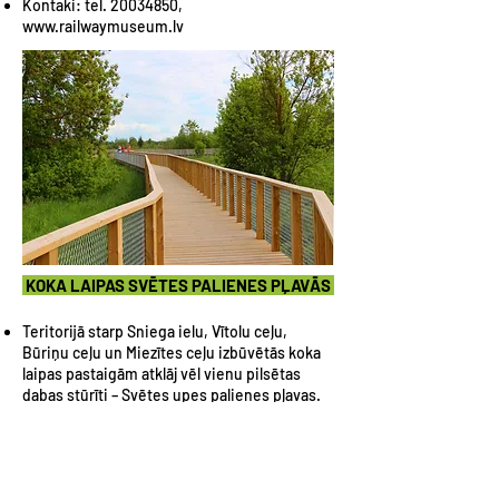
Kontaki: tel.
20034850
,
www.railwaymuseum.lv
KOKA LAIPAS SVĒTES PALIENES PĻAVĀS
Teritorijā starp Sniega ielu, Vītolu ceļu,
Būriņu ceļu un Miezītes ceļu izbūvētās koka
laipas pastaigām atklāj vēl vienu pilsētas
dabas stūrīti – Svētes upes palienes pļavas.
Kopējais laipu garums ir aptuveni 1,6
kilometri, un tās savienojas ar trim
grantētām takām. Lai nodrošinātu iespēju
pārvietoties pa laipām arī palu laikā, tās