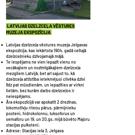
LATVIJAS DZELZCEĻA VĒSTURES
MUZEJA EKSPOZĪCIJA
Latvijas dzelzceļa vēstures muzeja Jelgavas
ekspozīcija, kas iekārtota 1904. gadā celtajā
dzelzceļnieku dzīvojamajā mājā.
Te iespējams ne vien iepazīt vienu no
vecākajiem un nozīmīgākajiem dzelzceļa
mezgliem Latvijā, bet arī sajust to, kā
dzelzceļa attīstība ietekmējusi cilvēka dzīvi
līdz pat mūsdienām, un iepazīties ar virkni
lietām, bez kurām darbs dzelzceļos ir
neiespējams.
Āra ekspozīcijā var apskatīt 2 drezīnas,
lokomotīvju riteņu pārus, pārmijnieku
posteni, hidrokolonnu, luksoforus un
semaforu un 19. un 20.gs. mijā būvēto Majoru
stacijas pulksteni.
Adrese: Stacijas iela 3, Jelgava